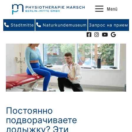
Перейти
Menü
к
содержимому
Stadtmitte
Naturkundemuseum
Запрос на прием
Постоянно
подворачиваете
лодыжку? Эти