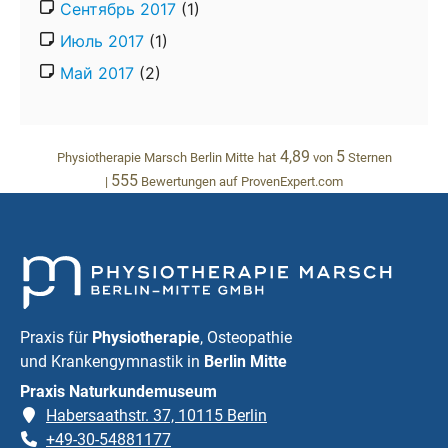
Сентябрь 2017
(1)
Июль 2017
(1)
Май 2017
(2)
4,89
5
Physiotherapie Marsch Berlin Mitte
hat
von
Sternen
555
|
Bewertungen auf ProvenExpert.com
Praxis für
Physiotherapie
, Osteopathie
und Krankengymnastik in
Berlin Mitte
Praxis Naturkundemuseum
Habersaathstr. 37, 10115 Berlin
+49-30-54881177