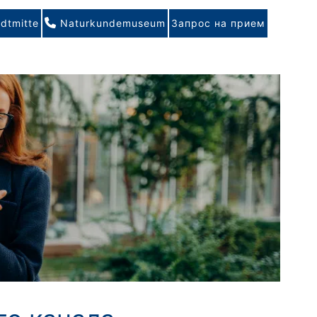
dtmitte
Naturkundemuseum
Запрос на прием