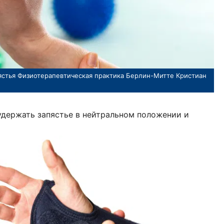
ястья Физиотерапевтическая практика Берлин-Митте Кристиан
удержать запястье в нейтральном положении и