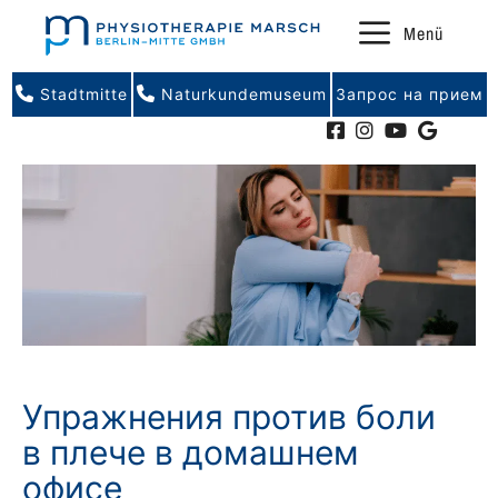
Перейти
Menü
к
содержимому
Stadtmitte
Naturkundemuseum
Запрос на прием
Упражнения против боли
в плече в домашнем
офисе