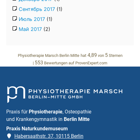
Сентябрь 2017
(1)
Июль 2017
(1)
Май 2017
(2)
4,89
5
Physiotherapie Marsch Berlin Mitte
hat
von
Sternen
553
|
Bewertungen auf ProvenExpert.com
Praxis für
Physiotherapie
, Osteopathie
und Krankengymnastik in
Berlin Mitte
Praxis Naturkundemuseum
Habersaathstr. 37, 10115 Berlin